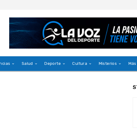
ncias
Salud
Deporte
Cultura
Misterios
Más
S