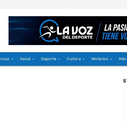
ncias
Salud
Deporte
Cultura
Misterios
Más
S