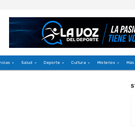
ncias
Salud
Deporte
Cultura
Misterios
Más
S