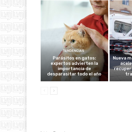
TENDENCIAS
REG
Parásitos en gatos:
Nueva ma
expertos advierten la
acele
importancia de
recuper
desparasitar todo el año
tr