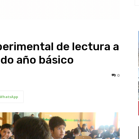
erimental de lectura a
do año básico
0
WhatsApp