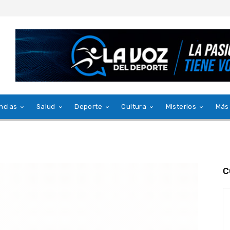
ncias
Salud
Deporte
Cultura
Misterios
Más
C