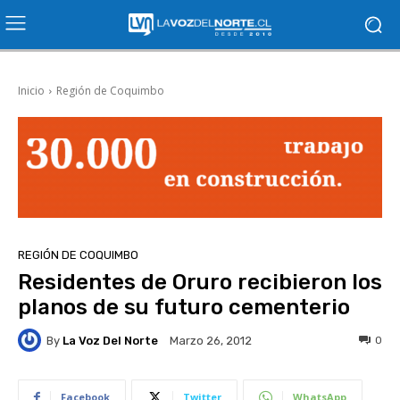
Inicio
Región de Coquimbo
REGIÓN DE COQUIMBO
Residentes de Oruro recibieron los
planos de su futuro cementerio
By
La Voz Del Norte
0
Marzo 26, 2012
Facebook
Twitter
WhatsApp