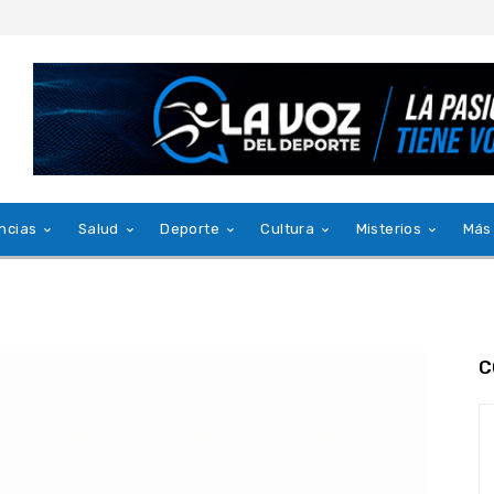
ncias
Salud
Deporte
Cultura
Misterios
Más
C