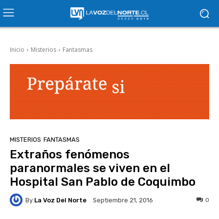
Inicio
Misterios
Fantasmas
MISTERIOS
FANTASMAS
Extraños fenómenos
paranormales se viven en el
Hospital San Pablo de Coquimbo
By
La Voz Del Norte
0
Septiembre 21, 2016