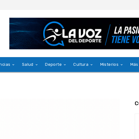
ncias
Salud
Deporte
Cultura
Misterios
Más
C