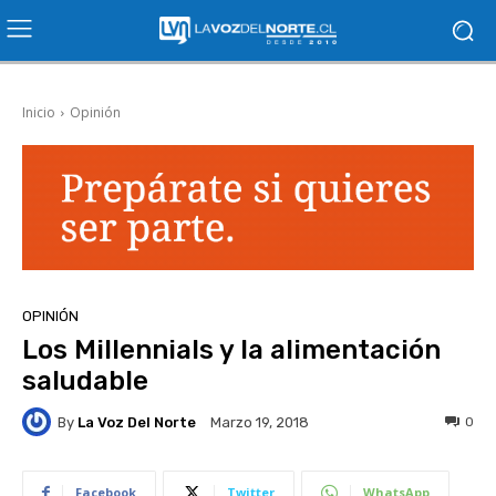
Inicio
Opinión
OPINIÓN
Los Millennials y la alimentación
saludable
By
La Voz Del Norte
0
Marzo 19, 2018
Facebook
Twitter
WhatsApp