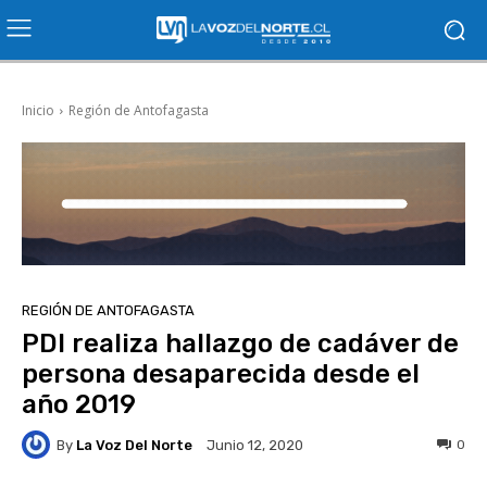
Inicio
Región de Antofagasta
REGIÓN DE ANTOFAGASTA
PDI realiza hallazgo de cadáver de
persona desaparecida desde el
año 2019
By
La Voz Del Norte
0
Junio 12, 2020