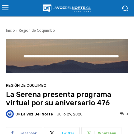
Inicio
Región de Coquimbo
REGIÓN DE COQUIMBO
La Serena presenta programa
virtual por su aniversario 476
By
La Voz Del Norte
0
Julio 29, 2020
Facebook
Twitter
WhatsApp