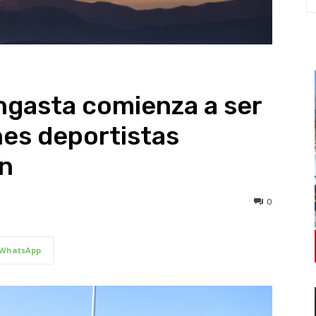
ngasta comienza a ser
nes deportistas
ón
0
WhatsApp