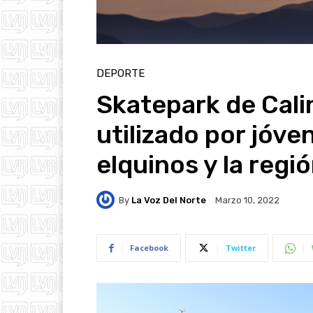
DEPORTE
Skatepark de Cali
utilizado por jóve
elquinos y la regi
By
La Voz Del Norte
Marzo 10, 2022
Facebook
Twitter