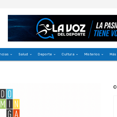
ncias
Salud
Deporte
Cultura
Misterios
Más
C