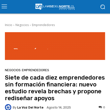
Inicio
Negocios
Emprendedores
NEGOCIOS
EMPRENDEDORES
Siete de cada diez emprendedores
sin formación financiera: nuevo
estudio revela brechas y propone
rediseñar apoyos
By
La Voz Del Norte
0
Agosto 14, 2025