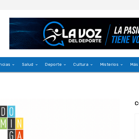
ncias
Salud
Deporte
Cultura
Misterios
Más
C