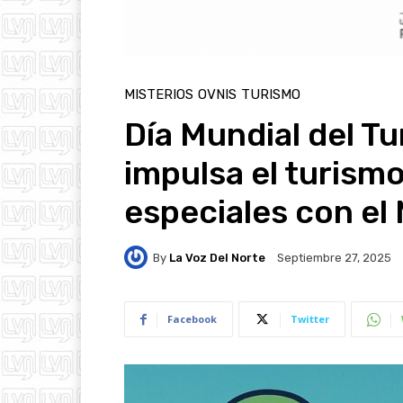
MISTERIOS
OVNIS
TURISMO
Día Mundial del T
impulsa el turism
especiales con el
By
La Voz Del Norte
Septiembre 27, 2025
Facebook
Twitter