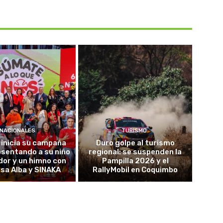
NACIONALES
TURISMO
 inicia su campaña
Duro golpe al turismo
sentando a su niño
regional: se suspenden la
or y un himno con
Pampilla 2026 y el
sa Alba y SINAKA
RallyMobil en Coquimbo