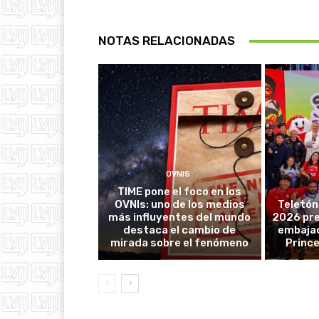
NOTAS RELACIONADAS
OVNIS
TIME pone el foco en los
OVNIs: uno de los medios
Teletón
más influyentes del mundo
2026 pre
destaca el cambio de
embajad
mirada sobre el fenómeno
Prince