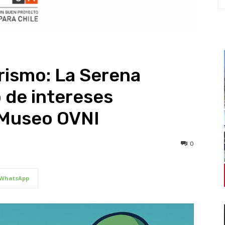
urismo: La Serena
o de intereses
 Museo OVNI
0
WhatsApp