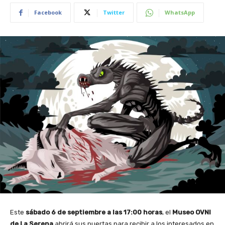
Facebook
Twitter
WhatsApp
Este
sábado 6 de septiembre a las 17:00 horas
, el
Museo OVNI
de La Serena
abrirá sus puertas para recibir a los interesados en