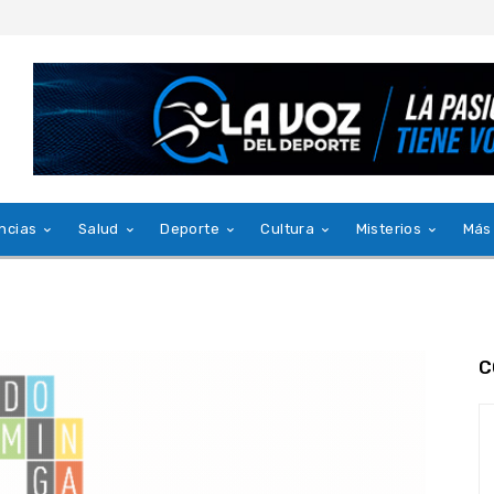
ncias
Salud
Deporte
Cultura
Misterios
Más
C