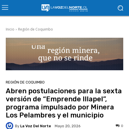
Inicio
Región de Coquimbo
REGIÓN DE COQUIMBO
Abren postulaciones para la sexta
versión de “Emprende Illapel”,
programa impulsado por Minera
Los Pelambres y el municipio
By
La Voz Del Norte
0
Mayo 20, 2026