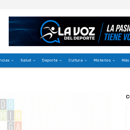
ncias
Salud
Deporte
Cultura
Misterios
Más
C