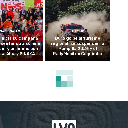
NACIONALES
TURISMO
 inicia su campaña
Duro golpe al turismo
sentando a su niño
regional: se suspenden la
or y un himno con
Pampilla 2026 y el
sa Alba y SINAKA
RallyMobil en Coquimbo