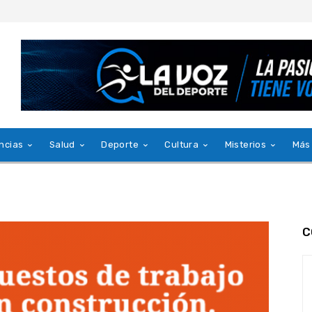
ncias
Salud
Deporte
Cultura
Misterios
Más
C