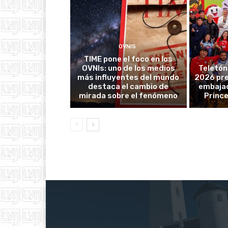
OVNIS
TIME pone el foco en los
OVNIs: uno de los medios
Teletón
más influyentes del mundo
2026 pre
destaca el cambio de
embajad
mirada sobre el fenómeno
Prince