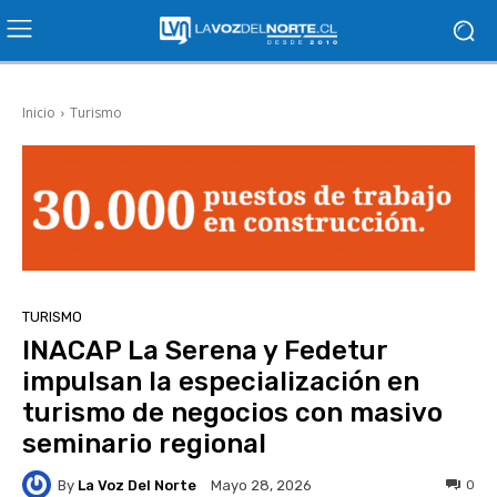
Inicio
Turismo
TURISMO
INACAP La Serena y Fedetur
impulsan la especialización en
turismo de negocios con masivo
seminario regional
By
La Voz Del Norte
0
Mayo 28, 2026