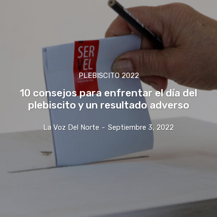
PLEBISCITO 2022
10 consejos para enfrentar el día del
plebiscito y un resultado adverso
La Voz Del Norte
-
Septiembre 3, 2022