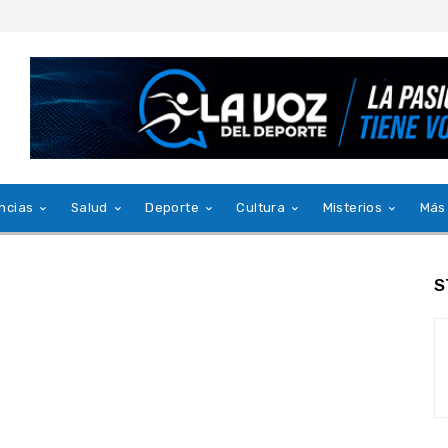
ncias
Salud
Deporte
Cultura
Misterios
Más
S