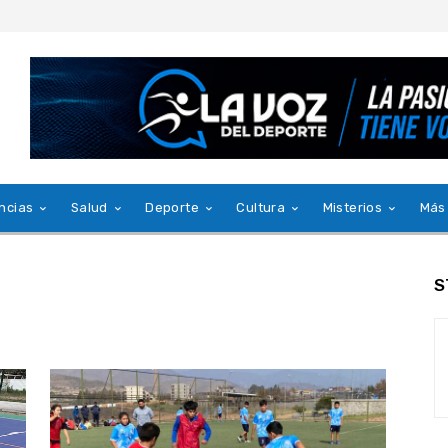
ncias
Salud
Deporte
Cultura
Misterios
Más
S