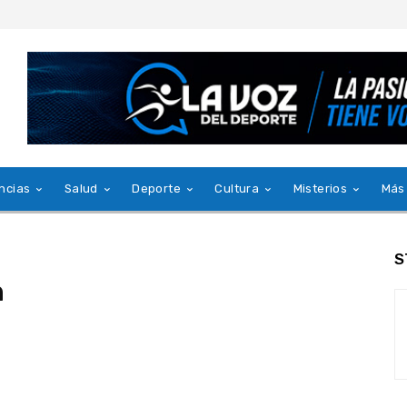
ncias
Salud
Deporte
Cultura
Misterios
Más
S
n