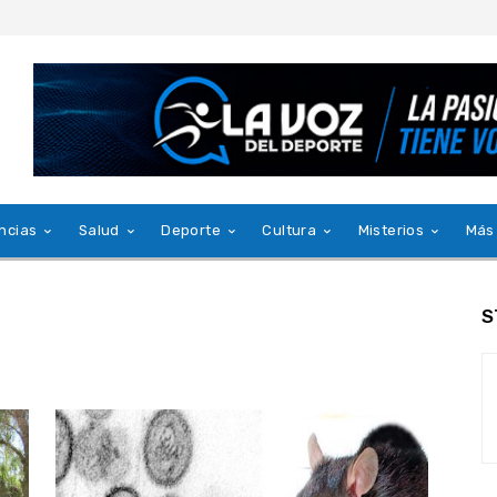
ncias
Salud
Deporte
Cultura
Misterios
Más
S