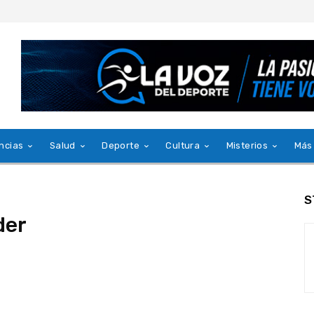
ncias
Salud
Deporte
Cultura
Misterios
Más
S
der