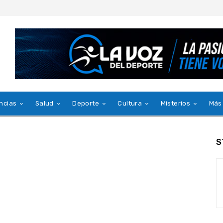
ncias
Salud
Deporte
Cultura
Misterios
Más
S