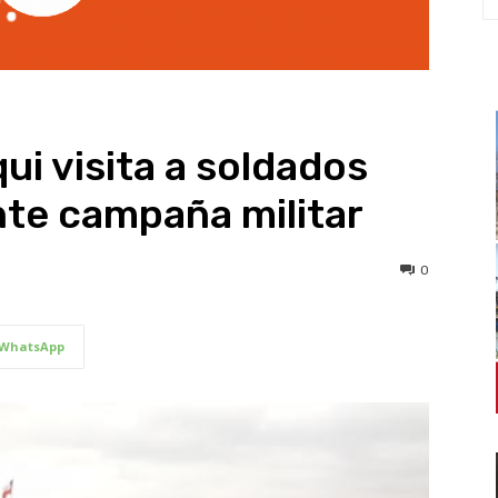
ui visita a soldados
te campaña militar
0
WhatsApp