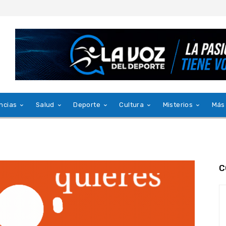
ncias
Salud
Deporte
Cultura
Misterios
Más
C