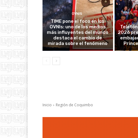
OVNIS
TIME pone el foco en los
OVNIs: uno de los medios
Teletón
más influyentes del mundo
2026 pre
destaca el cambio de
embajad
mirada sobre el fenómeno
Prince