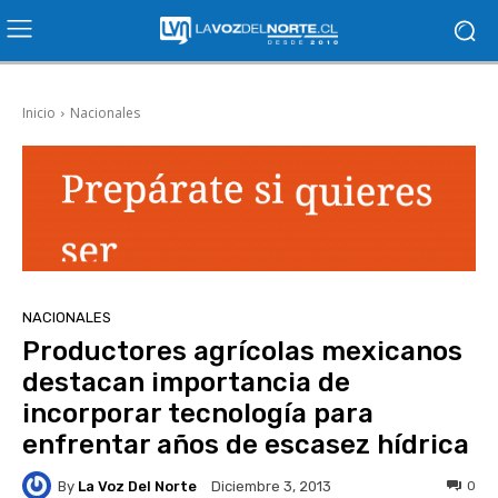
Inicio
Nacionales
NACIONALES
Productores agrícolas mexicanos
destacan importancia de
incorporar tecnología para
enfrentar años de escasez hídrica
By
La Voz Del Norte
0
Diciembre 3, 2013