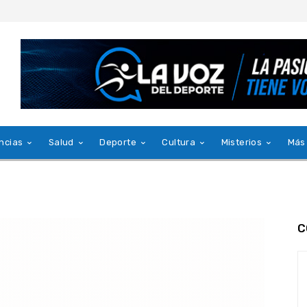
ncias
Salud
Deporte
Cultura
Misterios
Más
C