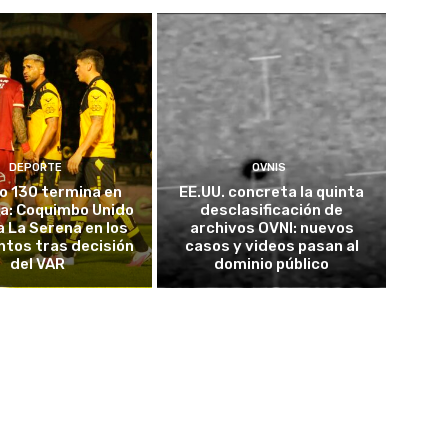
DEPORTE
OVNIS
o 130 termina en
EE.UU. concreta la quinta
a: Coquimbo Unido
desclasificación de
a La Serena en los
archivos OVNI: nuevos
tos tras decisión
casos y videos pasan al
del VAR
dominio público