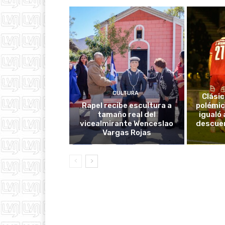
CULTURA
Clásic
Rapel recibe escultura a
polémic
tamaño real del
igualó 
vicealmirante Wenceslao
descuen
Vargas Rojas