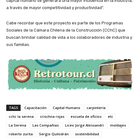
capital humano se generará una mayor incidencia en la industria,
a través de mayor competitividad y productividad”.
Cabe recordar que este proyecto es parte de los Programas
Sociales de la Cámara Chilena de la Construcción (CChC) que
buscan brindar calidad de vida a los colaboradores de industria y
sus familias.
TAGS
Capacitación
Capital Humano
carpintería
cchc la serena
crischna rojas
escuela de oficios
etc
La Serena
Las Compañias
Liceo Jorge Alessandri
moldajes
roberto zurita
Sergio Quilodrán
sostenibilidad