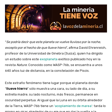
“
Se podría decir que este planeta se vuelve lluvioso por la noche,
excepto por el hecho de que llueve hierro
”, afirma David Ehrenreich,
profesor de la Universidad de Ginebra (Suiza), quien ha dirigido
un estudio sobre este
exoplaneta
exótico publicado hoy en la
revista
Nature
. Conocido como WASP-76b, se encuentra a unos
640 años luz de distancia, en la constelación de Piscis.
Este extraño fenómeno tiene lugar porque el planeta donde
“
llueve hierro
” sólo muestra una cara, su lado de día, a su
estrella madre; su lado nocturno, más fresco, permanece en
oscuridad perpetua. Al igual que la Luna en su órbita alrededor
de la Tierra, WASP-76b tiene un
‘acoplamiento de marea’
: tarda lo
mismo en girar alrededor de su eje que en dar la vuelta a la