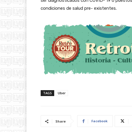
ser diagnosticados con COVID- 19 o puestos 
condiciones de salud pre- existentes.
TAGS
Uber
Facebook
Share