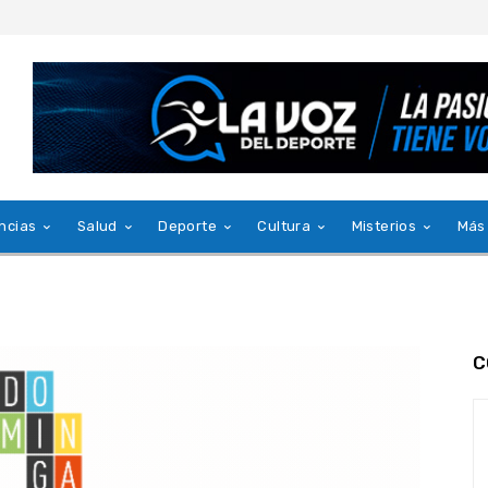
ncias
Salud
Deporte
Cultura
Misterios
Más
C