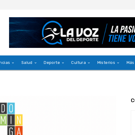
ncias
Salud
Deporte
Cultura
Misterios
Más
C