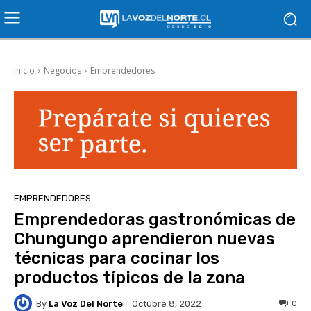
Inicio
Negocios
Emprendedores
EMPRENDEDORES
Emprendedoras gastronómicas de
Chungungo aprendieron nuevas
técnicas para cocinar los
productos típicos de la zona
By
La Voz Del Norte
0
Octubre 8, 2022