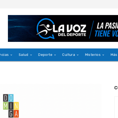
ncias
Salud
Deporte
Cultura
Misterios
Más
C