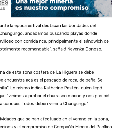
rante la época estival destacan las bondades del
en Chungungo; andábamos buscando playas donde
illoso con comida rica, principalmente el sándwich de
 totalmente recomendable”, señaló Nevenka Donoso,
arina de esta zona costera de La Higuera se debe
 se encuentra acá es el pescado de roca, de peña. Se
milia”. Lo mismo indica Katherine Pastén, quien llegó
e “vinimos a probar el churrasco marino y nos pareció
a conocer. Todos deben venir a Chungungo”.
ividades que se han efectuado en el verano en la zona,
 vecinos y el compromiso de Compañía Minera del Pacífico