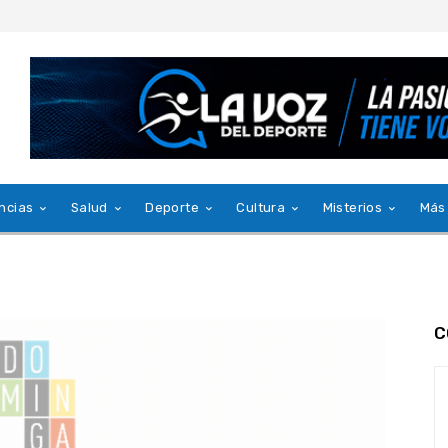
ncias
Salud
Deporte
Cultura
Misterios
Más
C