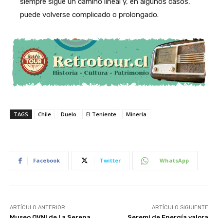
siempre sigue un camino lineal y, en algunos casos,
puede volverse complicado o prolongado.
TAGS
Chile
Duelo
El Teniente
Minería
Facebook
Twitter
WhatsApp
ARTÍCULO ANTERIOR
ARTÍCULO SIGUIENTE
Museo OVNI de La Serena
Seremi de Energía valora