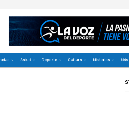
ncias
Salud
Deporte
Cultura
Misterios
Más
S