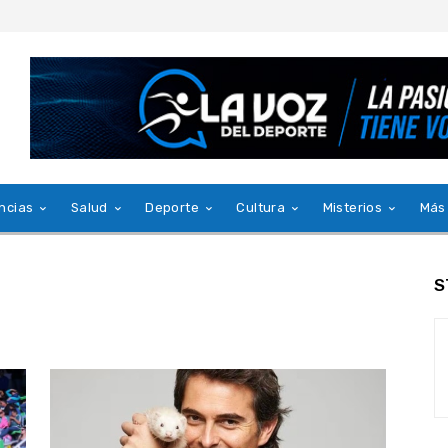
ncias
Salud
Deporte
Cultura
Misterios
Más
S