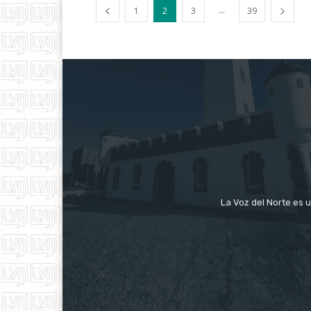
...
1
2
3
39
La Voz del Norte es u