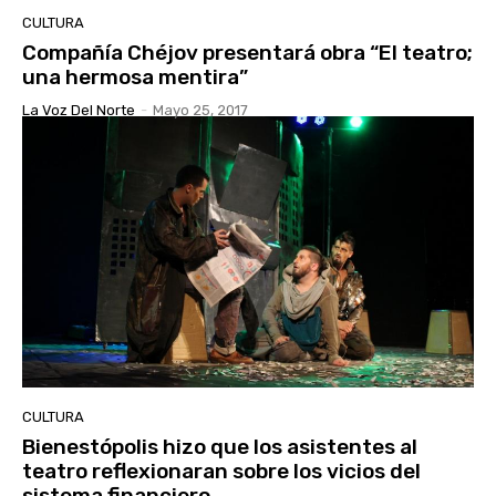
CULTURA
Compañía Chéjov presentará obra “El teatro;
una hermosa mentira”
La Voz Del Norte
-
Mayo 25, 2017
CULTURA
Bienestópolis hizo que los asistentes al
teatro reflexionaran sobre los vicios del
sistema financiero