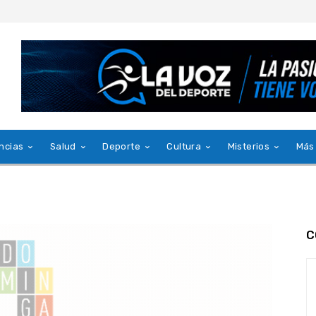
ncias
Salud
Deporte
Cultura
Misterios
Más
C