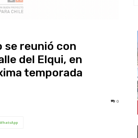
o se reunió con
lle del Elqui, en
óxima temporada
0
WhatsApp