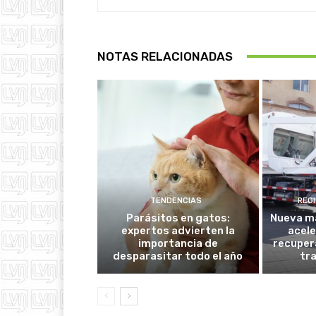
NOTAS RELACIONADAS
TENDENCIAS
REG
Parásitos en gatos:
Nueva ma
expertos advierten la
acele
importancia de
recuper
desparasitar todo el año
tr