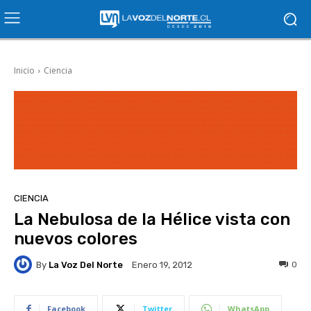
Inicio
Ciencia
CIENCIA
La Nebulosa de la Hélice vista con
nuevos colores
By
La Voz Del Norte
0
Enero 19, 2012
Facebook
Twitter
WhatsApp