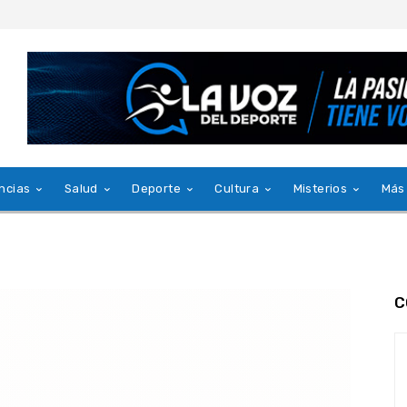
ncias
Salud
Deporte
Cultura
Misterios
Más
C