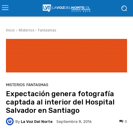
Inicio
Misterios
Fantasmas
MISTERIOS
FANTASMAS
Expectación genera fotografía
captada al interior del Hospital
Salvador en Santiago
By
La Voz Del Norte
0
Septiembre 8, 2016