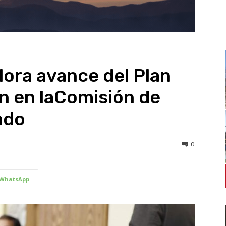
lora avance del Plan
n en laComisión de
ado
0
WhatsApp