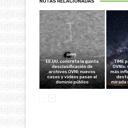
NOTAS RELACIONADAS
OVNIS
EE.UU. concreta la quinta
TIME p
desclasificación de
OVNIs: 
archivos OVNI: nuevos
más inf
casos y videos pasan al
desta
dominio público
mirada 