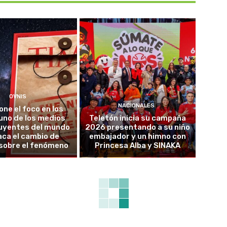
OVNIS
NACIONALES
one el foco en los
uno de los medios
Teletón inicia su campaña
luyentes del mundo
2026 presentando a su niño
ca el cambio de
embajador y un himno con
sobre el fenómeno
Princesa Alba y SINAKA