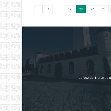
...
1
22
23
24
25
La Voz del Norte es u