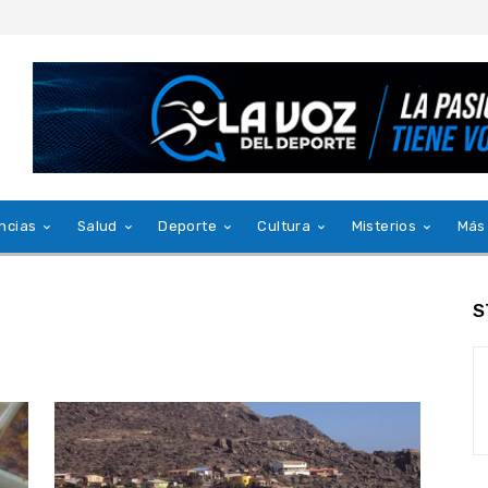
ncias
Salud
Deporte
Cultura
Misterios
Más
S