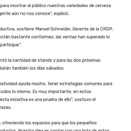
para mostrar al público nuestras variedades de cerveza
ente aún no nos conoce”, explicó.
oductiva, sostiene Manuel Schneider, Gerente de la CRDP.
están bastante conformes, las ventas han superado lo
articipar”.
tó la cantidad de stands y para las dos próximas
luirán también los días sábados.
iatividad ayuda mucho, tener estrategias comunes para
todos lo mismo. Es muy importante, en estos
ta iniciativa es una prueba de ello”, sostuvo el
razas.
 ofreciendo los espacios para que los pequeños
ductos. Nuestra idea es contar con una lista de estos